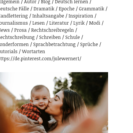
llgemein
Autor
Blog
Deutsch lernen
eutsche Fälle
Dramatik
Epoche
Grammatik
andlettering
Inhaltsangabe
Inspiration
ournalismus
Lesen
Literatur
Lyrik
Modi
News
Prosa
Rechtschreibregeln
echtschreibung
Schreiben
Schule
onderformen
Sprachbetrachtung
Sprüche
utorials
Wortarten
ttps://de.pinterest.com/julewerner1/