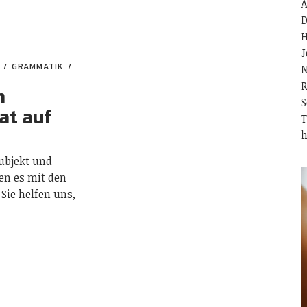
A
D
H
J
GRAMMATIK
R
m
S
at auf
T
h
Subjekt und
en es mit den
 Sie helfen uns,